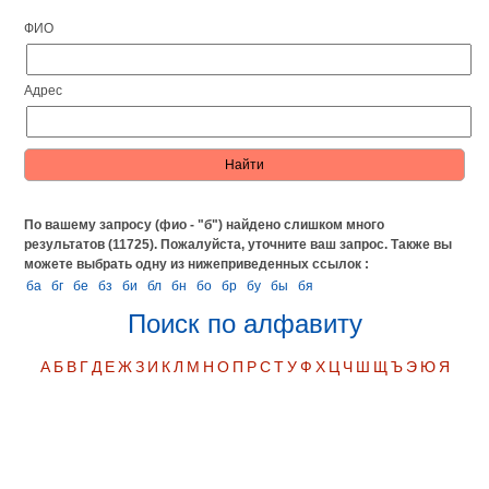
ФИО
Адрес
По вашему запросу (фио - "б") найдено слишком много
результатов (11725). Пожалуйста, уточните ваш запрос.
Также вы
можете выбрать одну из нижеприведенных ссылок :
ба
бг
бе
бз
би
бл
бн
бо
бр
бу
бы
бя
Поиск по алфавиту
А
Б
В
Г
Д
Е
Ж
З
И
К
Л
М
Н
О
П
Р
С
Т
У
Ф
Х
Ц
Ч
Ш
Щ
Ъ
Э
Ю
Я