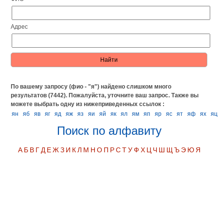
Адрес
По вашему запросу (фио - "я") найдено слишком много
результатов (7442). Пожалуйста, уточните ваш запрос.
Также вы
можете выбрать одну из нижеприведенных ссылок :
ян
яб
яв
яг
яд
яж
яз
яи
яй
як
ял
ям
яп
яр
яс
ят
яф
ях
яц
Поиск по алфавиту
А
Б
В
Г
Д
Е
Ж
З
И
К
Л
М
Н
О
П
Р
С
Т
У
Ф
Х
Ц
Ч
Ш
Щ
Ъ
Э
Ю
Я