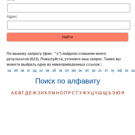
Адрес
По вашему запросу (фио - "э") найдено слишком много
результатов (623). Пожалуйста, уточните ваш запрос.
Также вы
можете выбрать одну из нижеприведенных ссылок :
эа
эб
эв
эг
эд
эз
эи
эй
эк
эл
эм
эн
эп
эр
эс
эт
эу
эф
эх
э
Поиск по алфавиту
А
Б
В
Г
Д
Е
Ж
З
И
К
Л
М
Н
О
П
Р
С
Т
У
Ф
Х
Ц
Ч
Ш
Щ
Ъ
Э
Ю
Я