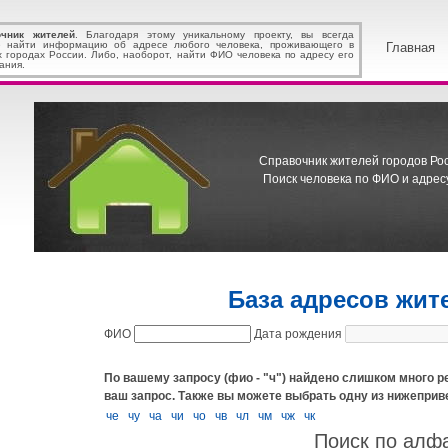
очник жителей
. Благодаря этому уникальному проекту, вы всегда
 найти информацию об адресе любого человека, проживающего в
Главная
х городах России. Либо, наоборот, найти ФИО человека по адресу его
ания.
Справочник жителей городов Росс
Поиск человека по ФИО и адресу
База адресов жит
ФИО
Дата рождения
По вашему запросу (фио - "ч") найдено слишком много р
ваш запрос.
Также вы можете выбрать одну из нижеприв
че
чу
ча
чи
чо
чв
чл
чм
чж
чк
Поиск по алф