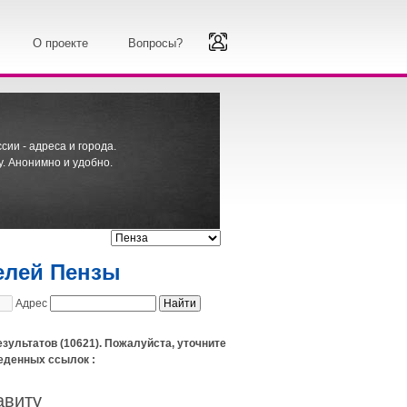
О проекте
Вопросы?
ии - адреса и города.
. Анонимно и удобно.
елей Пензы
Адрес
езультатов (10621). Пожалуйста, уточните
еденных ссылок :
авиту