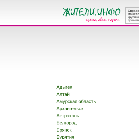
Справ
можете
крупны
прожив
Адыгея
Алтай
Амурская область
Архангельск
Астрахань
Белгород
Брянск
Бурятия