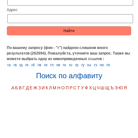
Адрес
По вашему запросу (фио - "г") найдено слишком много
результатов (262694). Пожалуйста, уточните ваш запрос.
Также вы
можете выбрать одну из нижеприведенных ссылок :
га
гв
гд
ге
гё
гж
ги
гл
гм
гн
го
гр
гу
гы
гэ
гю
гя
Поиск по алфавиту
А
Б
В
Г
Д
Е
Ж
З
И
К
Л
М
Н
О
П
Р
С
Т
У
Ф
Х
Ц
Ч
Ш
Щ
Ъ
Э
Ю
Я