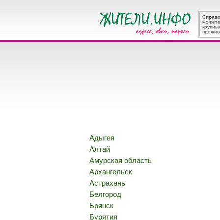
Справ
можете
крупны
прожив
Адыгея
Алтай
Амурская область
Архангельск
Астрахань
Белгород
Брянск
Бурятия