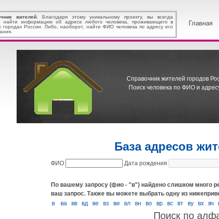
очник жителей
. Благодаря этому уникальному проекту, вы всегда
 найти информацию об адресе любого человека, проживающего в
Главная
х городах России. Либо, наоборот, найти ФИО человека по адресу его
ания.
Справочник жителей городов Росс
Поиск человека по ФИО и адресу
База адресов жи
ФИО
Дата рождения
По вашему запросу (фио - "в") найдено слишком много р
ваш запрос.
Также вы можете выбрать одну из нижеприв
в
ва
вв
вд
ве
вз
ви
вл
вн
во
вр
вс
вт
ву
вх
вч
Поиск по алф