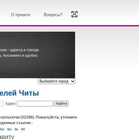
О проекте
Вопросы?
ии - адреса и города.
. Анонимно и удобно.
телей Читы
Адрес
езультатов (32190). Пожалуйста, уточните
еденных ссылок :
вш
вы
вь
вя
авиту