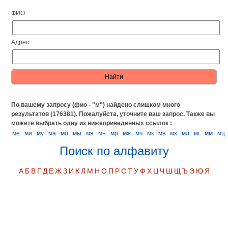
ФИО
Адрес
По вашему запросу (фио - "м") найдено слишком много
результатов (176381). Пожалуйста, уточните ваш запрос.
Также вы
можете выбрать одну из нижеприведенных ссылок :
ме
ми
му
ма
мо
мы
мя
мн
мр
мж
мч
мк
мв
мх
мл
мг
мм
мц
Поиск по алфавиту
А
Б
В
Г
Д
Е
Ж
З
И
К
Л
М
Н
О
П
Р
С
Т
У
Ф
Х
Ц
Ч
Ш
Щ
Ъ
Э
Ю
Я