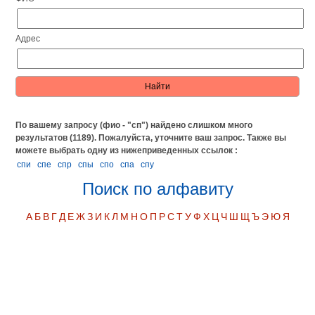
Адрес
По вашему запросу (фио - "сп") найдено слишком много
результатов (1189). Пожалуйста, уточните ваш запрос.
Также вы
можете выбрать одну из нижеприведенных ссылок :
спи
спе
спр
спы
спо
спа
спу
Поиск по алфавиту
А
Б
В
Г
Д
Е
Ж
З
И
К
Л
М
Н
О
П
Р
С
Т
У
Ф
Х
Ц
Ч
Ш
Щ
Ъ
Э
Ю
Я