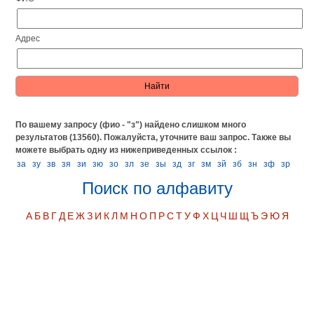
Адрес
По вашему запросу (фио - "з") найдено слишком много
результатов (13560). Пожалуйста, уточните ваш запрос.
Также вы
можете выбрать одну из нижеприведенных ссылок :
за
зу
зв
зя
зи
зю
зо
зл
зе
зы
зд
зг
зм
зй
зб
зн
зф
зр
Поиск по алфавиту
А
Б
В
Г
Д
Е
Ж
З
И
К
Л
М
Н
О
П
Р
С
Т
У
Ф
Х
Ц
Ч
Ш
Щ
Ъ
Э
Ю
Я