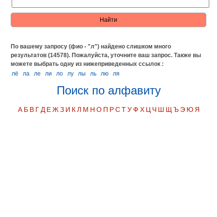
По вашему запросу (фио - "л") найдено слишком много
результатов (14578). Пожалуйста, уточните ваш запрос.
Также вы
можете выбрать одну из нижеприведенных ссылок :
лё
ла
ле
ли
ло
лу
лы
ль
лю
ля
Поиск по алфавиту
А
Б
В
Г
Д
Е
Ж
З
И
К
Л
М
Н
О
П
Р
С
Т
У
Ф
Х
Ц
Ч
Ш
Щ
Ъ
Э
Ю
Я