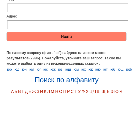
Адрес
По вашему запросу (фио - "ю") найдено слишком много
результатов (2996). Пожалуйста, уточните ваш запрос.
Также вы
можете выбрать одну из нижеприведенных ссылок :
юр
юд
юн
юл
юг
юс
юж
юз
юш
юм
юх
юк
юю
ют
юб
ющ
юф
Поиск по алфавиту
А
Б
В
Г
Д
Е
Ж
З
И
К
Л
М
Н
О
П
Р
С
Т
У
Ф
Х
Ц
Ч
Ш
Щ
Ъ
Э
Ю
Я