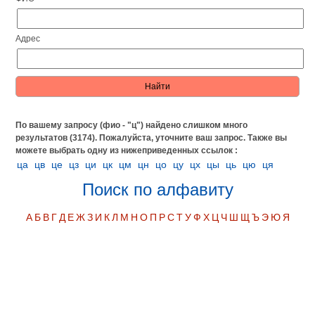
Адрес
По вашему запросу (фио - "ц") найдено слишком много
результатов (3174). Пожалуйста, уточните ваш запрос.
Также вы
можете выбрать одну из нижеприведенных ссылок :
ца
цв
це
цз
ци
цк
цм
цн
цо
цу
цх
цы
ць
цю
ця
Поиск по алфавиту
А
Б
В
Г
Д
Е
Ж
З
И
К
Л
М
Н
О
П
Р
С
Т
У
Ф
Х
Ц
Ч
Ш
Щ
Ъ
Э
Ю
Я